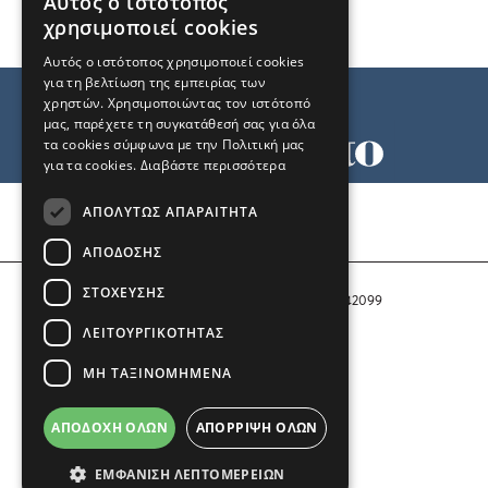
Αυτός ο ιστότοπος
χρησιμοποιεί cookies
Αυτός ο ιστότοπος χρησιμοποιεί cookies
για τη βελτίωση της εμπειρίας των
χρηστών. Χρησιμοποιώντας τον ιστότοπό
μας, παρέχετε τη συγκατάθεσή σας για όλα
τα cookies σύμφωνα με την Πολιτική μας
για τα cookies.
Διαβάστε περισσότερα
Όροι χρήσης
ΑΠΟΛΎΤΩΣ ΑΠΑΡΑΊΤΗΤΑ
Ταυτότητα
Επικοινωνία
ΑΠΌΔΟΣΗΣ
ΣΤΌΧΕΥΣΗΣ
Αριθμός Πιστοποίησης Μ.Η.Τ. 242099
ΛΕΙΤΟΥΡΓΙΚΌΤΗΤΑΣ
COPYRIGHT © 2026 Το Μανιφέστο
ΜΗ ΤΑΞΙΝΟΜΗΜΈΝΑ
Μέλος του
ΑΠΟΔΟΧΉ ΌΛΩΝ
ΑΠΌΡΡΙΨΗ ΌΛΩΝ
ΕΜΦΆΝΙΣΗ ΛΕΠΤΟΜΕΡΕΙΏΝ