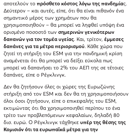
αποτελούν το
πρόσθετο κόστος λόγω της πανδημία
ς.
Δεύτερον – και αυτές, είπε, ότι θα είναι πιθανόν ένα
σημαντικό μέρος των χρημάτων που θα
χρησιμοποιηθούν – θα μπορεί να ληφθεί υπόψη ένα
ορισμένο ποσοστό των
σημερινών γενικότερων
δαπανών για τον τομέα υγείας
. Και, τρίτον,
έμμεσες
δαπάνες για τα μέτρα περιορισμού
. Κάθε χώρα που
ζητεί τη στήριξη του ESM για την πανδημική κρίση
αναμένεται ότι θα μπορεί να δείξει εύκολα πως
μπορεί να δαπανήσει το 2% του ΑΕΠ της σε τέτοιες
δαπάνες, είπε ο Ρέγκλινγκ.
Δεν θα ζητήσουν όλες οι χώρες της Ευρωζώνης
στήριξη από τον ESM και δεν θα τη χρησιμοποιήσουν
όλοι όσοι ζητήσουν, είπε ο επικεφαλής του ESM,
εκτιμώντας ότι θα χρησιμοποιηθεί περίπου το ένα
τρίτο των προβλεπόμενων κεφαλαίων, δηλαδή 80
δισ. ευρώ. Ο Ρέγκλινγκ τάχθηκε
υπέρ της θέσης της
Κομισιόν ότι τα ευρωπαϊκά μέτρα για την