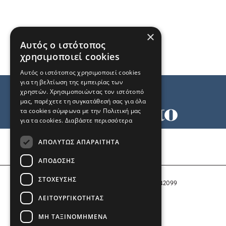
×
Αυτός ο ιστότοπος
χρησιμοποιεί cookies
Αυτός ο ιστότοπος χρησιμοποιεί cookies
για τη βελτίωση της εμπειρίας των
χρηστών. Χρησιμοποιώντας τον ιστότοπό
μας, παρέχετε τη συγκατάθεσή σας για όλα
τα cookies σύμφωνα με την Πολιτική μας
για τα cookies.
Διαβάστε περισσότερα
Όροι χρήσης
ΑΠΟΛΎΤΩΣ ΑΠΑΡΑΊΤΗΤΑ
Ταυτότητα
Επικοινωνία
ΑΠΌΔΟΣΗΣ
ΣΤΌΧΕΥΣΗΣ
Αριθμός Πιστοποίησης Μ.Η.Τ. 242099
ΛΕΙΤΟΥΡΓΙΚΌΤΗΤΑΣ
COPYRIGHT © 2026 Το Μανιφέστο
ΜΗ ΤΑΞΙΝΟΜΗΜΈΝΑ