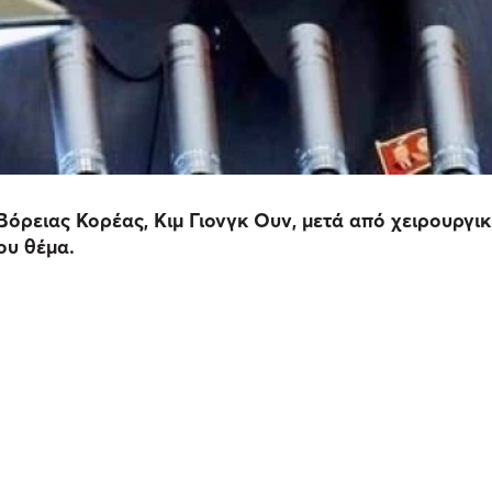
ς Βόρειας Κορέας, Κιμ Γιονγκ Ουν, μετά από χειρουρ
ου θέμα.