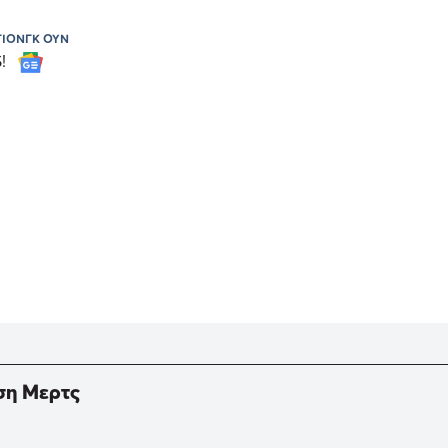
ΓΙΟΝΓΚ ΟΥΝ
S!
ση Μερτς