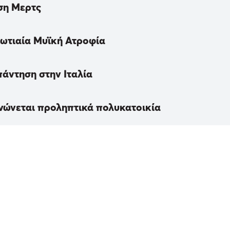
ση Μερτς
Νωτιαία Μυϊκή Ατροφία
πάντηση στην Ιταλία
νώνεται προληπτικά πολυκατοικία