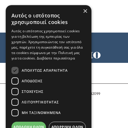
×
Αυτός ο ιστότοπος
χρησιμοποιεί cookies
Αυτός ο ιστότοπος χρησιμοποιεί cookies
για τη βελτίωση της εμπειρίας των
χρηστών. Χρησιμοποιώντας τον ιστότοπό
μας, παρέχετε τη συγκατάθεσή σας για όλα
τα cookies σύμφωνα με την Πολιτική μας
για τα cookies.
Διαβάστε περισσότερα
Όροι χρήσης
ΑΠΟΛΎΤΩΣ ΑΠΑΡΑΊΤΗΤΑ
Ταυτότητα
Επικοινωνία
ΑΠΌΔΟΣΗΣ
ΣΤΌΧΕΥΣΗΣ
Αριθμός Πιστοποίησης Μ.Η.Τ. 242099
ΛΕΙΤΟΥΡΓΙΚΌΤΗΤΑΣ
COPYRIGHT © 2026 Το Μανιφέστο
ΜΗ ΤΑΞΙΝΟΜΗΜΈΝΑ
Μέλος του
ΑΠΟΔΟΧΉ ΌΛΩΝ
ΑΠΌΡΡΙΨΗ ΌΛΩΝ