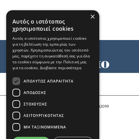
×
Αυτός ο ιστότοπος
χρησιμοποιεί cookies
Αυτός ο ιστότοπος χρησιμοποιεί cookies
για τη βελτίωση της εμπειρίας των
χρηστών. Χρησιμοποιώντας τον ιστότοπό
μας, παρέχετε τη συγκατάθεσή σας για όλα
τα cookies σύμφωνα με την Πολιτική μας
για τα cookies.
Διαβάστε περισσότερα
Όροι χρήσης
ΑΠΟΛΎΤΩΣ ΑΠΑΡΑΊΤΗΤΑ
Ταυτότητα
Επικοινωνία
ΑΠΌΔΟΣΗΣ
ΣΤΌΧΕΥΣΗΣ
Αριθμός Πιστοποίησης Μ.Η.Τ. 242099
ΛΕΙΤΟΥΡΓΙΚΌΤΗΤΑΣ
COPYRIGHT © 2026 Το Μανιφέστο
ΜΗ ΤΑΞΙΝΟΜΗΜΈΝΑ
Μέλος του