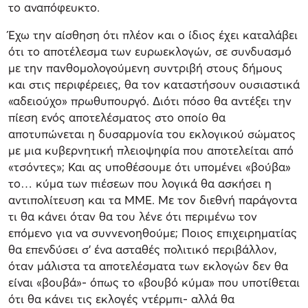
το αναπόφευκτο.
Έχω την αίσθηση ότι πλέον και ο ίδιος έχει καταλάβει
ότι το αποτέλεσμα των ευρωεκλογών, σε συνδυασμό
με την πανθομολογούμενη συντριβή στους δήμους
και στις περιφέρειες, θα τον καταστήσουν ουσιαστικά
«αδειούχο» πρωθυπουργό. Διότι πόσο θα αντέξει την
πίεση ενός αποτελέσματος στο οποίο θα
αποτυπώνεται η δυσαρμονία του εκλογικού σώματος
με μια κυβερνητική πλειοψηφία που αποτελείται από
«τσόντες»; Και ας υποθέσουμε ότι υπομένει «βούβα»
το… κύμα των πιέσεων που λογικά θα ασκήσει η
αντιπολίτευση και τα ΜΜΕ. Με τον διεθνή παράγοντα
τι θα κάνει όταν θα του λένε ότι περιμένω τον
επόμενο για να συννενοηθούμε; Ποιος επιχειρηματίας
θα επενδύσει σ’ ένα ασταθές πολιτικό περιβάλλον,
όταν μάλιστα τα αποτελέσματα των εκλογών δεν θα
είναι «βουβά»- όπως το «βουβό κύμα» που υποτίθεται
ότι θα κάνει τις εκλογές ντέρμπι- αλλά θα