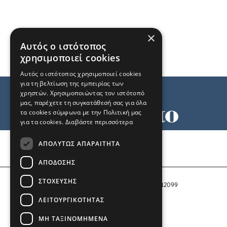
×
Αυτός ο ιστότοπος
χρησιμοποιεί cookies
Αυτός ο ιστότοπος χρησιμοποιεί cookies
για τη βελτίωση της εμπειρίας των
χρηστών. Χρησιμοποιώντας τον ιστότοπό
μας, παρέχετε τη συγκατάθεσή σας για όλα
τα cookies σύμφωνα με την Πολιτική μας
για τα cookies.
Διαβάστε περισσότερα
Όροι χρήσης
ΑΠΟΛΎΤΩΣ ΑΠΑΡΑΊΤΗΤΑ
Ταυτότητα
Επικοινωνία
ΑΠΌΔΟΣΗΣ
ΣΤΌΧΕΥΣΗΣ
Αριθμός Πιστοποίησης Μ.Η.Τ. 242099
ΛΕΙΤΟΥΡΓΙΚΌΤΗΤΑΣ
COPYRIGHT © 2026 Το Μανιφέστο
ΜΗ ΤΑΞΙΝΟΜΗΜΈΝΑ