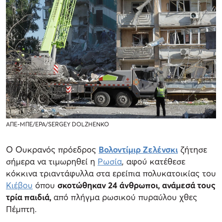
ΑΠΕ-ΜΠΕ/EPA/SERGEY DOLZHENKO
Ο Ουκρανός πρόεδρος
Βολοντίμιρ Ζελένσκι
ζήτησε
σήμερα να τιμωρηθεί η
Ρωσία
, αφού κατέθεσε
κόκκινα τριαντάφυλλα στα ερείπια πολυκατοικίας του
Κιέβου
όπου
σκοτώθηκαν 24 άνθρωποι, ανάμεσά τους
τρία παιδιά,
από πλήγμα ρωσικού πυραύλου χθες
Πέμπτη.