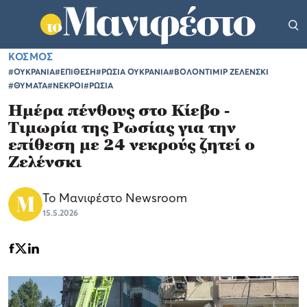
ΚΟΣΜΟΣ
#ΟΥΚΡΑΝΙΑ
#ΕΠΙΘΕΣΗ
#ΡΩΣΙΑ ΟΥΚΡΑΝΙΑ
#ΒΟΛΟΝΤΙΜΙΡ ΖΕΛΕΝΣΚΙ
#ΘΥΜΑΤΑ
#ΝΕΚΡΟΙ
#ΡΩΣΙΑ
Ημέρα πένθους στο Κίεβο -
Τιμωρία της Ρωσίας για την
επίθεση με 24 νεκρούς ζητεί ο
Ζελένσκι
Το Μανιφέστο Newsroom
15.5.2026