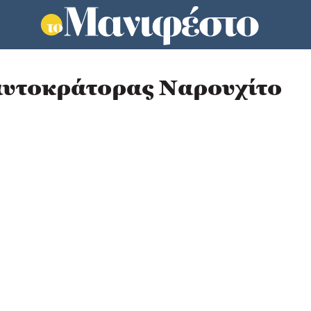
 αυτοκράτορας Ναρουχίτο