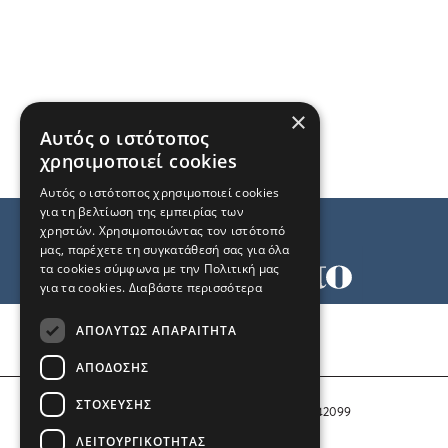
×
Αυτός ο ιστότοπος
χρησιμοποιεί cookies
Αυτός ο ιστότοπος χρησιμοποιεί cookies
για τη βελτίωση της εμπειρίας των
χρηστών. Χρησιμοποιώντας τον ιστότοπό
μας, παρέχετε τη συγκατάθεσή σας για όλα
τα cookies σύμφωνα με την Πολιτική μας
για τα cookies.
Διαβάστε περισσότερα
Όροι χρήσης
ΑΠΟΛΎΤΩΣ ΑΠΑΡΑΊΤΗΤΑ
Ταυτότητα
Επικοινωνία
ΑΠΌΔΟΣΗΣ
ΣΤΌΧΕΥΣΗΣ
Αριθμός Πιστοποίησης Μ.Η.Τ. 242099
ΛΕΙΤΟΥΡΓΙΚΌΤΗΤΑΣ