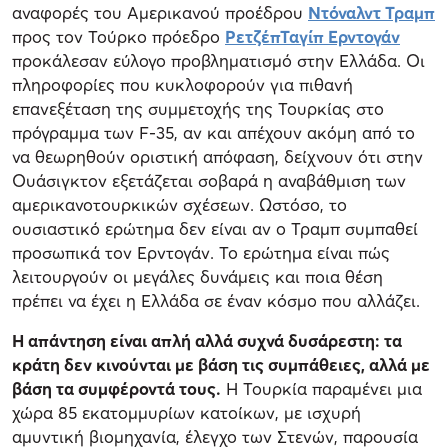
αναφορές του Αμερικανού προέδρου
Ντόναλντ Τραμπ
προς τον Τούρκο πρόεδρο
ΡετζέπΤαγίπ Ερντογάν
προκάλεσαν εύλογο προβληματισμό στην Ελλάδα. Οι
πληροφορίες που κυκλοφορούν για πιθανή
επανεξέταση της συμμετοχής της Τουρκίας στο
πρόγραμμα των F-35, αν και απέχουν ακόμη από το
να θεωρηθούν οριστική απόφαση, δείχνουν ότι στην
Ουάσιγκτον εξετάζεται σοβαρά η αναβάθμιση των
αμερικανοτουρκικών σχέσεων. Ωστόσο, το
ουσιαστικό ερώτημα δεν είναι αν ο Τραμπ συμπαθεί
προσωπικά τον Ερντογάν. Το ερώτημα είναι πώς
λειτουργούν οι μεγάλες δυνάμεις και ποια θέση
πρέπει να έχει η Ελλάδα σε έναν κόσμο που αλλάζει.
Η απάντηση είναι απλή αλλά συχνά δυσάρεστη: τα
κράτη δεν κινούνται με βάση τις συμπάθειες, αλλά με
βάση τα συμφέροντά τους.
Η Τουρκία παραμένει μια
χώρα 85 εκατομμυρίων κατοίκων, με ισχυρή
αμυντική βιομηχανία, έλεγχο των Στενών, παρουσία