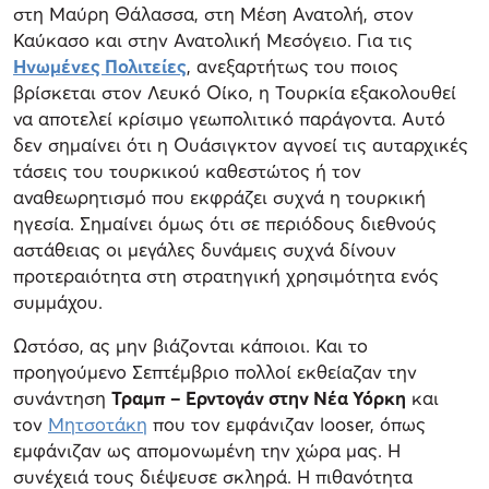
στη Μαύρη Θάλασσα, στη Μέση Ανατολή, στον
Καύκασο και στην Ανατολική Μεσόγειο. Για τις
Ηνωμένες Πολιτείες
, ανεξαρτήτως του ποιος
βρίσκεται στον Λευκό Οίκο, η Τουρκία εξακολουθεί
να αποτελεί κρίσιμο γεωπολιτικό παράγοντα. Αυτό
δεν σημαίνει ότι η Ουάσιγκτον αγνοεί τις αυταρχικές
τάσεις του τουρκικού καθεστώτος ή τον
αναθεωρητισμό που εκφράζει συχνά η τουρκική
ηγεσία. Σημαίνει όμως ότι σε περιόδους διεθνούς
αστάθειας οι μεγάλες δυνάμεις συχνά δίνουν
προτεραιότητα στη στρατηγική χρησιμότητα ενός
συμμάχου.
Ωστόσο, ας μην βιάζονται κάποιοι. Και το
προηγούμενο Σεπτέμβριο πολλοί εκθείαζαν την
συνάντηση
Τραμπ – Ερντογάν στην Νέα Υόρκη
και
τον
Μητσοτάκη
που τον εμφάνιζαν looser, όπως
εμφάνιζαν ως απομονωμένη την χώρα μας. Η
συνέχειά τους διέψευσε σκληρά. Η πιθανότητα