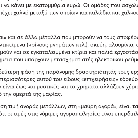
ει να κάνει με εκατομμύρια ευρώ. Οι ομάδες που ασχο
ριέχει χαλκό μεταξύ των οποίων και καλώδια και χαλκο
νται» και σε άλλα μέταλλα που μπορούν να τους αποφέ
τικείμενα (κρίκους μνημάτων κτλ.), σκεύη, αλουμίνια,
ύν και σε εγκαταλειμμένα κτίρια και παλιά εργοστάσ
ημεία που υπάρχουν μετασχηματιστές ηλεκτρικού ρεύμα
εύτερη φάση της παράνομης δραστηριότητάς τους ερχ
 περισσότερες αυτού του είδους «επιχειρήσεις» εδρεύ
ίναι έως και μυστικές και τα χρήματα αλλάζουν χέρια 
 την ομερτά της μαφίας.
η τιμή αγοράς μετάλλων, στη «μαύρη αγορά», είναι τ
ότι οι τιμές στις νόμιμες αγοραπωλησίες είναι υπερδι