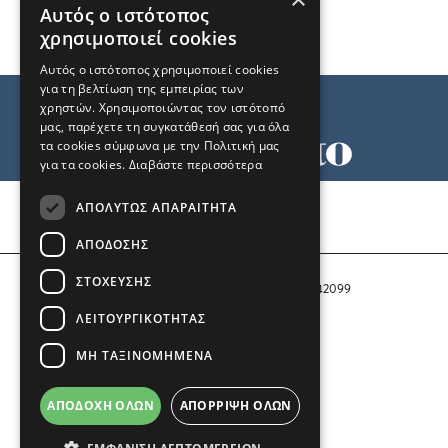
Αυτός ο ιστότοπος
χρησιμοποιεί cookies
Αυτός ο ιστότοπος χρησιμοποιεί cookies
για τη βελτίωση της εμπειρίας των
χρηστών. Χρησιμοποιώντας τον ιστότοπό
μας, παρέχετε τη συγκατάθεσή σας για όλα
τα cookies σύμφωνα με την Πολιτική μας
για τα cookies.
Διαβάστε περισσότερα
Όροι χρήσης
ΑΠΟΛΎΤΩΣ ΑΠΑΡΑΊΤΗΤΑ
Ταυτότητα
Επικοινωνία
ΑΠΌΔΟΣΗΣ
ΣΤΌΧΕΥΣΗΣ
Αριθμός Πιστοποίησης Μ.Η.Τ. 242099
ΛΕΙΤΟΥΡΓΙΚΌΤΗΤΑΣ
COPYRIGHT © 2026 Το Μανιφέστο
ΜΗ ΤΑΞΙΝΟΜΗΜΈΝΑ
Μέλος του
ΑΠΟΔΟΧΉ ΌΛΩΝ
ΑΠΌΡΡΙΨΗ ΌΛΩΝ