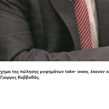
όσχημα της πώλησης ροφημάτων take- away, έκαναν α
 Γιώργος Καββαθάς.