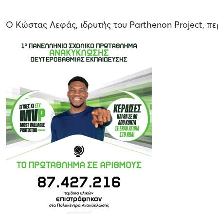
Ο Κώστας Λεφάς, ιδρυτής του Parthenon Project, π