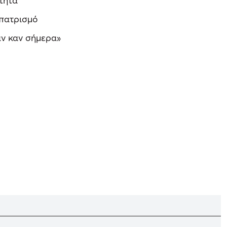
τητα
απατρισμό
αν καν σήμερα»