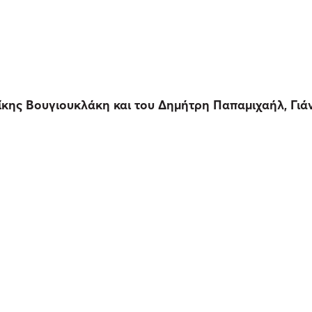
λίκης Βουγιουκλάκη και του Δημήτρη Παπαμιχαήλ, Γιά