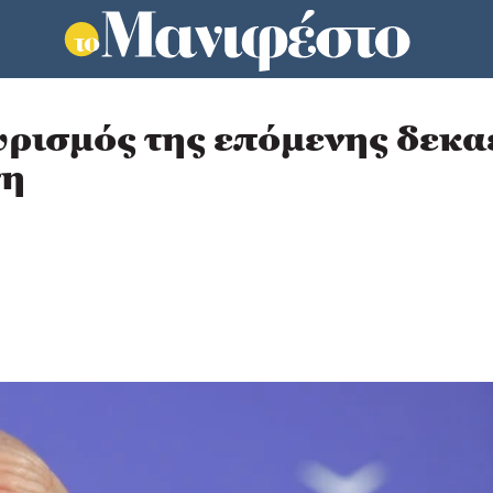
ρισμός της επόμενης δεκαε
νη