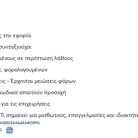
ς την εφορία
συνταξιούχοι
μένους σε περίπτωση λάθους
ατ. φορολογουμένων
εις - Έρχονται μειώσεις φόρων
 κωδικοί απαιτούν προσοχή
ια τις επιχειρήσεις
ι σημαίνει για μισθωτούς, επαγγελματίες και ιδιοκτήτ
ΛΩΣΕΙΣ
#ΑΑΔΕ
#ΦΟΡΟΙ
S!