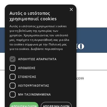
×
Αυτός ο ιστότοπος
χρησιμοποιεί cookies
Αυτός ο ιστότοπος χρησιμοποιεί cookies
για τη βελτίωση της εμπειρίας των
χρηστών. Χρησιμοποιώντας τον ιστότοπό
μας, παρέχετε τη συγκατάθεσή σας για όλα
τα cookies σύμφωνα με την Πολιτική μας
για τα cookies.
Διαβάστε περισσότερα
Όροι χρήσης
ΑΠΟΛΎΤΩΣ ΑΠΑΡΑΊΤΗΤΑ
Ταυτότητα
Επικοινωνία
ΑΠΌΔΟΣΗΣ
ΣΤΌΧΕΥΣΗΣ
Αριθμός Πιστοποίησης Μ.Η.Τ. 242099
ΛΕΙΤΟΥΡΓΙΚΌΤΗΤΑΣ
COPYRIGHT © 2026 Το Μανιφέστο
ΜΗ ΤΑΞΙΝΟΜΗΜΈΝΑ
Μέλος του
ΑΠΟΔΟΧΉ ΌΛΩΝ
ΑΠΌΡΡΙΨΗ ΌΛΩΝ