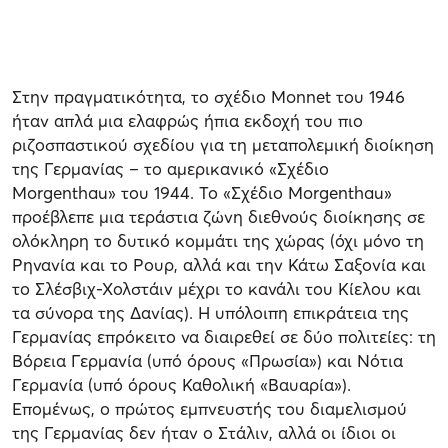
Στην πραγματικότητα, το σχέδιο Monnet του 1946
ήταν απλά μια ελαφρώς ήπια εκδοχή του πιο
ριζοσπαστικού σχεδίου για τη μεταπολεμική διοίκηση
της Γερμανίας – το αμερικανικό «Σχέδιο
Morgenthau» του 1944. Το «Σχέδιο Morgenthau»
προέβλεπε μια τεράστια ζώνη διεθνούς διοίκησης σε
ολόκληρη το δυτικό κομμάτι της χώρας (όχι μόνο τη
Ρηνανία και το Ρουρ, αλλά και την Κάτω Σαξονία και
το Σλέσβιχ-Χολστάιν μέχρι το κανάλι του Κίελου και
τα σύνορα της Δανίας). Η υπόλοιπη επικράτεια της
Γερμανίας επρόκειτο να διαιρεθεί σε δύο πολιτείες: τη
Βόρεια Γερμανία (υπό όρους «Πρωσία») και Νότια
Γερμανία (υπό όρους Καθολική «Βαυαρία»).
Επομένως, ο πρώτος εμπνευστής του διαμελισμού
της Γερμανίας δεν ήταν ο Στάλιν, αλλά οι ίδιοι οι