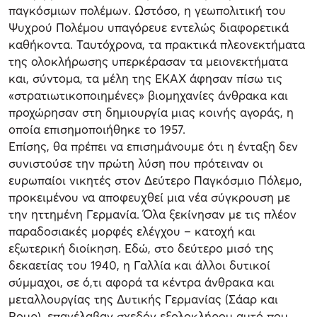
παγκόσμιων πολέμων. Ωστόσο, η γεωπολιτική του
Ψυχρού Πολέμου υπαγόρευε εντελώς διαφορετικά
καθήκοντα. Ταυτόχρονα, τα πρακτικά πλεονεκτήματα
της ολοκλήρωσης υπερκέρασαν τα μειονεκτήματα
και, σύντομα, τα μέλη της ΕΚΑΧ άφησαν πίσω τις
«στρατιωτικοποιημένες» βιομηχανίες άνθρακα και
προχώρησαν στη δημιουργία μιας κοινής αγοράς, η
οποία επισημοποιήθηκε το 1957.
Επίσης, θα πρέπει να επισημάνουμε ότι η ένταξη δεν
συνιστούσε την πρώτη λύση που πρότειναν οι
ευρωπαίοι νικητές στον Δεύτερο Παγκόσμιο Πόλεμο,
προκειμένου να αποφευχθεί μια νέα σύγκρουση με
την ηττημένη Γερμανία. Όλα ξεκίνησαν με τις πλέον
παραδοσιακές μορφές ελέγχου – κατοχή και
εξωτερική διοίκηση. Εδώ, στο δεύτερο μισό της
δεκαετίας του 1940, η Γαλλία και άλλοι δυτικοί
σύμμαχοι, σε ό,τι αφορά τα κέντρα άνθρακα και
μεταλλουργίας της Δυτικής Γερμανίας (Σάαρ και
Ρουρ), επανέλαβαν σχεδόν εξολοκλήρου αυτό που