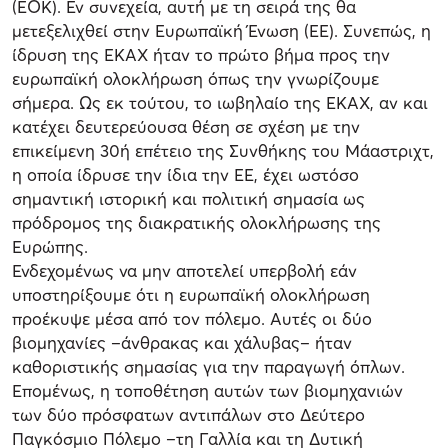
(ΕΟΚ). Εν συνεχεία, αυτή με τη σειρά της θα
μετεξελιχθεί στην Ευρωπαϊκή Ένωση (ΕΕ). Συνεπώς, η
ίδρυση της ΕΚΑΧ ήταν το πρώτο βήμα προς την
ευρωπαϊκή ολοκλήρωση όπως την γνωρίζουμε
σήμερα. Ως εκ τούτου, το ιωβηλαίο της ΕΚΑΧ, αν και
κατέχει δευτερεύουσα θέση σε σχέση με την
επικείμενη 30ή επέτειο της Συνθήκης του Μάαστριχτ,
η οποία ίδρυσε την ίδια την ΕΕ, έχει ωστόσο
σημαντική ιστορική και πολιτική σημασία ως
πρόδρομος της διακρατικής ολοκλήρωσης της
Ευρώπης.
Ενδεχομένως να μην αποτελεί υπερβολή εάν
υποστηρίξουμε ότι η ευρωπαϊκή ολοκλήρωση
προέκυψε μέσα από τον πόλεμο. Αυτές οι δύο
βιομηχανίες –άνθρακας και χάλυβας– ήταν
καθοριστικής σημασίας για την παραγωγή όπλων.
Επομένως, η τοποθέτηση αυτών των βιομηχανιών
των δύο πρόσφατων αντιπάλων στο Δεύτερο
Παγκόσμιο Πόλεμο –τη Γαλλία και τη Δυτική