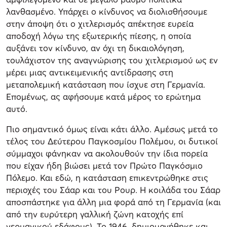
λανθασμένο. Υπάρχει ο κίνδυνος να διολισθήσουμε
στην άποψη ότι ο χιτλερισμός απέκτησε ευρεία
αποδοχή λόγω της εξωτερικής πίεσης, η οποία
αυξάνει τον κίνδυνο, αν όχι τη δικαιολόγηση,
τουλάχιστον της αναγνώρισης του χιτλερισμού ως εν
μέρει μιας αντικειμενικής αντίδρασης στη
μεταπολεμική κατάσταση που ίσχυε στη Γερμανία.
Επομένως, ας αφήσουμε κατά μέρος το ερώτημα
αυτό.
Πιο σημαντικό όμως είναι κάτι άλλο. Αμέσως μετά το
τέλος του Δεύτερου Παγκοσμίου Πολέμου, οι δυτικοί
σύμμαχοι φάνηκαν να ακολουθούν την ίδια πορεία
που είχαν ήδη βιώσει μετά τον Πρώτο Παγκόσμιο
Πόλεμο. Και εδώ, η κατάσταση επικεντρώθηκε στις
περιοχές του Σάαρ και του Ρουρ. Η κοιλάδα του Σάαρ
αποσπάστηκε για άλλη μια φορά από τη Γερμανία (και
από την ευρύτερη γαλλική ζώνη κατοχής επί
γερμανικού εδάφους). Το 1946, δημιουργήθηκε και