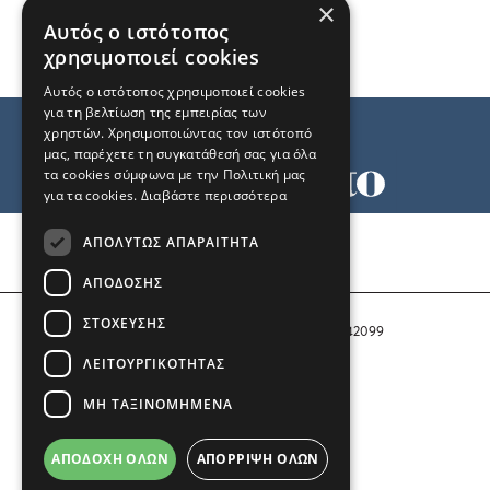
×
Αυτός ο ιστότοπος
χρησιμοποιεί cookies
Αυτός ο ιστότοπος χρησιμοποιεί cookies
για τη βελτίωση της εμπειρίας των
χρηστών. Χρησιμοποιώντας τον ιστότοπό
μας, παρέχετε τη συγκατάθεσή σας για όλα
τα cookies σύμφωνα με την Πολιτική μας
για τα cookies.
Διαβάστε περισσότερα
Όροι χρήσης
ΑΠΟΛΎΤΩΣ ΑΠΑΡΑΊΤΗΤΑ
Ταυτότητα
Επικοινωνία
ΑΠΌΔΟΣΗΣ
ΣΤΌΧΕΥΣΗΣ
Αριθμός Πιστοποίησης Μ.Η.Τ. 242099
ΛΕΙΤΟΥΡΓΙΚΌΤΗΤΑΣ
COPYRIGHT © 2026 Το Μανιφέστο
ΜΗ ΤΑΞΙΝΟΜΗΜΈΝΑ
Μέλος του
ΑΠΟΔΟΧΉ ΌΛΩΝ
ΑΠΌΡΡΙΨΗ ΌΛΩΝ