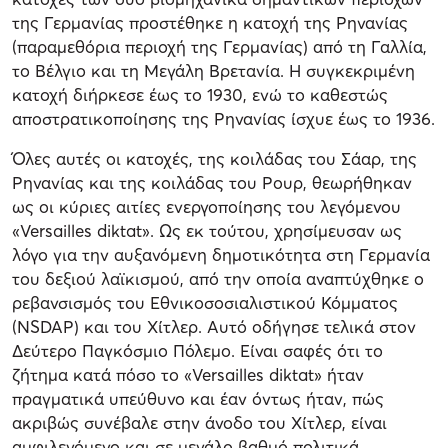
της Γερμανίας προστέθηκε η κατοχή της Ρηνανίας
(παραμεθόρια περιοχή της Γερμανίας) από τη Γαλλία,
το Βέλγιο και τη Μεγάλη Βρετανία. Η συγκεκριμένη
κατοχή διήρκεσε έως το 1930, ενώ το καθεστώς
αποστρατικοποίησης της Ρηνανίας ίσχυε έως το 1936.
Όλες αυτές οι κατοχές, της κοιλάδας του Σάαρ, της
Ρηνανίας και της κοιλάδας του Ρουρ, θεωρήθηκαν
ως οι κύριες αιτίες ενεργοποίησης του λεγόμενου
«Versailles diktat». Ως εκ τούτου, χρησίμευσαν ως
λόγο για την αυξανόμενη δημοτικότητα στη Γερμανία
του δεξιού λαϊκισμού, από την οποία αναπτύχθηκε ο
ρεβανσισμός του Εθνικοσοσιαλιστικού Κόμματος
(NSDAP) και του Χίτλερ. Αυτό οδήγησε τελικά στον
Δεύτερο Παγκόσμιο Πόλεμο. Είναι σαφές ότι το
ζήτημα κατά πόσο το «Versailles diktat» ήταν
πραγματικά υπεύθυνο και έαν όντως ήταν, πώς
ακριβώς συνέβαλε στην άνοδο του Χίτλερ, είναι
αμφιλεγόμενο και σε μεγάλο βαθμό πολιτικά