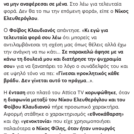
να μην αναφέρεσαι σε μένα
. Στο λέω για τελευταία
φορά. Δεν θα το πω την επόμενη φορά», είπε ο
Νίκος
Ελευθερόγλου
.
Ο
Φοίβος Κλαυδιανός
απάντησε. «
Κι εγώ για
τελευταία φορά σου λέω
ότι μπορείς να
αντιλαμβάνεσαι τη σχέση μας όπως θέλεις αλλά έχω
την ανάγκη να πω κάτι...
Σε παρακαλώ άφησε με να
κάνω τη δουλειά μου και διατήρησε την ψυχραιμία
σου
» για να ξαναπάρει το λόγο ο συνάδελφός του και
σε υψηλό τόνο να πει: «
Γίνεσαι προκλητικός κάθε
βράδυ. Δεν γίνεται αυτό το πράγμα
...».
Η
ένταση
στο πλατό του Attica TV
κορυφώθηκε
, όταν
η διαφωνία μεταξύ του Νίκου Ελευθερόγλου και του
Φοίβου Κλαυδιανού
πήρε προσωπικό χαρακτήρα.
Αφορμή στάθηκε ο χαρακτηρισμός «
εθνοκάθαρση
»
και όχι «
γενοκτονία
» που είχε χρησιμοποιήσει
παλαιότερα
ο Νίκος Φίλης, όταν ήταν υπουργός