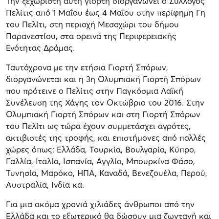
Την ξεχωριστή αυτή γιορτή διοργανώνει ο Σύλλογος
Πελίτις από 1 Μαΐου έως 4 Μαΐου στην περίφημη Γη
του Πελίτι, στη περιοχή Μεσοχώρι του δήμου
Παρανεστίου, στα ορεινά της Περιφερειακής
Ενότητας Δράμας.
Ταυτόχρονα με την ετήσια Γιορτή Σπόρων,
διοργανώνεται και η 3η Ολυμπιακή Γιορτή Σπόρων
που πρότεινε ο Πελίτις στην Παγκόσμια Λαϊκή
Συνέλευση της Χάγης τον Οκτώβριο του 2016. Στην
Ολυμπιακή Γιορτή Σπόρων και στη Γιορτή Σπόρων
του Πελίτι ως τώρα έχουν συμμετάσχει αγρότες,
ακτιβιστές της τροφής, και επιστήμονες από πολλές
χώρες όπως: Ελλάδα, Τουρκία, Βουλγαρία, Κύπρο,
Γαλλία, Ιταλία, Ισπανία, Αγγλία, Μπουρκίνα Φάσο,
Τυνησία, Μαρόκο, ΗΠΑ, Καναδά, Βενεζουέλα, Περού,
Αυστραλία, Ινδία κα.
Για μια ακόμα χρονιά χιλιάδες άνθρωποι από την
Ελλάδα και το εξωτερικό θα δώσουν μια ζωντανή και