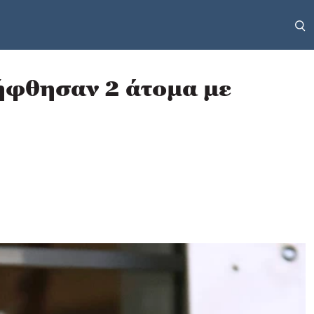
λήφθησαν 2 άτομα με