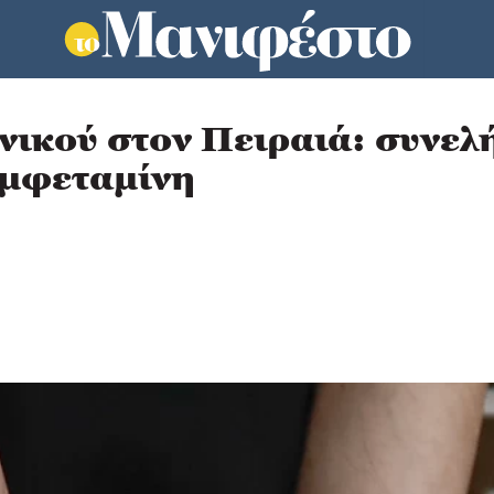
νικού στον Πειραιά: συνε
αμφεταμίνη