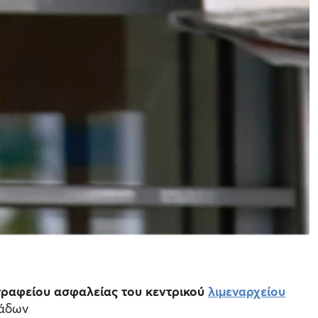
γραφείου ασφαλείας του κεντρικού
λιμεναρχείου
μάδων