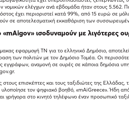
ν νομικών ελέγχων ανά εβδομάδα ήταν στους 5.562. 
κόστος έχει περιοριστεί κατά 99%, από 15 ευρώ σε μόλ
δηγούν σε αποτελεσματική εκκαθάριση των συσσωρευμ
το «mAigov» ισοδυναμούν με λιγότερες ου
μακας εφαρμογή ΤΝ για το ελληνικό Δημόσιο, αποτελε
αση των πολιτών με τον Δημόσιο Τομέα. Οι περισσότερο
ές εγγράφων, αναμονή σε ουρές σε κάποια δημόσια υπ
gov.gr.
ς στους επισκέπτες και τους ταξιδιώτες της Ελλάδας,
ι υλοποίησε τον ψηφιακό βοηθό, «mAiGreece». Ήδη από 
και γρήγορα στο κινητό τηλέφωνο έναν προσωπικό ταξιδ