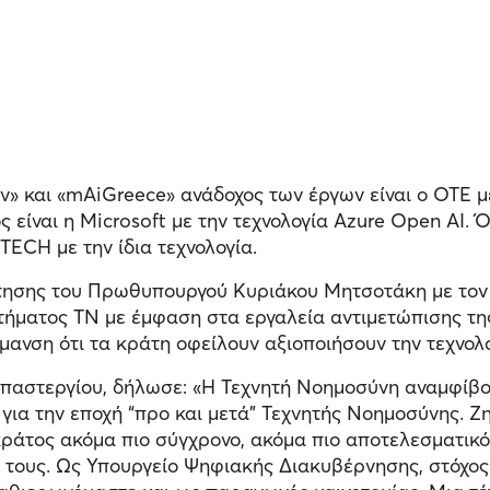
v» και «mAiGreece» ανάδοχος των έργων είναι ο ΟΤΕ μ
ς είναι η Microsoft με την τεχνολογία Azure Open AI
ECH με την ίδια τεχνολογία.
υνάντησης του Πρωθυπουργού Κυριάκου Μητσοτάκη με το
τήματος ΤΝ με έμφαση στα εργαλεία αντιμετώπισης της
ήμανση ότι τα κράτη οφείλουν αξιοποιήσουν την τεχνο
αστεργίου, δήλωσε: «Η Τεχνητή Νοημοσύνη αναμφίβολα
 για την εποχή “προ και μετά” Τεχνητής Νοημοσύνης. Ζ
κράτος ακόμα πιο σύγχρονο, ακόμα πιο αποτελεσματικό
 τους. Ως Υπουργείο Ψηφιακής Διακυβέρνησης, στόχος 