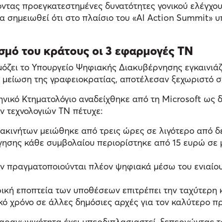
έχοντας προεγκατεστημένες δυνατότητες γονικού ελέγχο
 να σημειωθεί ότι στο πλαίσιο του «AI Action Summit
σμό του κράτους οι 3 εφαρμογές ΤΝ
μόζει το Υπουργείο Ψηφιακής Διακυβέρνησης εγκαινιάζ
η μείωση της γραφειοκρατίας, αποτέλεσαν ξεχωριστό 
ληνικό Κτηματολόγιο αναδείχθηκε από τη Microsoft ως
ν τεχνολογιών ΤΝ πέτυχε:
ακινήτων μειώθηκε από τρεις ώρες σε λιγότερο από δ
όγησης κάθε συμβολαίου περιορίστηκε από 15 ευρώ σε 
 πραγματοποιούνται πλέον ψηφιακά μέσω του ενιαίου
ρική εποπτεία των υποθέσεων επιτρέπει την ταχύτερη
ό χρόνο σε άλλες δημόσιες αρχές για τον καλύτερο π
 παραγωγικότητα έχει υπερδιπλασιαστεί, ξεπερνώντας 