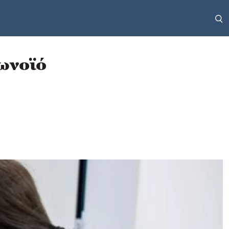
ωνοϊό