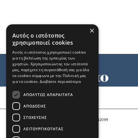
×
Αυτός ο ιστότοπος
χρησιμοποιεί cookies
Αυτός ο ιστότοπος χρησιμοποιεί cookies
για τη βελτίωση της εμπειρίας των
χρηστών. Χρησιμοποιώντας τον ιστότοπό
μας, παρέχετε τη συγκατάθεσή σας για όλα
τα cookies σύμφωνα με την Πολιτική μας
για τα cookies.
Διαβάστε περισσότερα
Όροι χρήσης
ΑΠΟΛΎΤΩΣ ΑΠΑΡΑΊΤΗΤΑ
Ταυτότητα
Επικοινωνία
ΑΠΌΔΟΣΗΣ
ΣΤΌΧΕΥΣΗΣ
Αριθμός Πιστοποίησης Μ.Η.Τ. 242099
ΛΕΙΤΟΥΡΓΙΚΌΤΗΤΑΣ