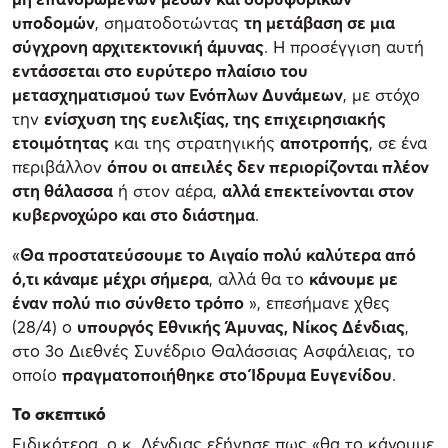
υποδομών
, σηματοδοτώντας
τη μετάβαση σε μια
σύγχρονη αρχιτεκτονική άμυνας
. Η προσέγγιση αυτή
εντάσσεται στο ευρύτερο πλαίσιο του
μετασχηματισμού των Ενόπλων Δυνάμεων
, με στόχο
την
ενίσχυση της ευελιξίας, της επιχειρησιακής
ετοιμότητας
και της στρατηγικής
αποτροπής
, σε ένα
περιβάλλον
όπου οι απειλές δεν περιορίζονται πλέον
στη θάλασσα
ή στον αέρα,
αλλά επεκτείνονται στον
κυβερνοχώρο και στο διάστημα
.
«
Θα προστατεύσουμε το Αιγαίο πολύ καλύτερα από
ό,τι κάναμε μέχρι σήμερα
, αλλά θα το
κάνουμε με
έναν πολύ πιο σύνθετο τρόπο
», επεσήμανε χθες
(28/4) ο
υπουργός Εθνικής Άμυνας, Νίκος Δένδιας
,
στο 3ο Διεθνές Συνέδριο Θαλάσσιας Ασφάλειας, το
οποίο
πραγματοποιήθηκε στο Ίδρυμα Ευγενίδου
.
Το σκεπτικό
Ειδικότερα, ο κ. Δένδιας εξήγησε πως «θα το κάνουμε