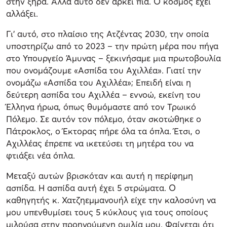
στην ξηρά. Αλλά αυτό δεν αρκεί πια. Ο κόσμος έχει
αλλάξει.
Γι’ αυτό, στο πλαίσιο της Ατζέντας 2030, την οποία
υποστηρίζω από το 2023 – την πρώτη μέρα που πήγα
στο Υπουργείο Άμυνας – ξεκινήσαμε μια πρωτοβουλία
που ονομάζουμε «Ασπίδα του Αχιλλέα». Γιατί την
ονομάζω «Ασπίδα του Αχιλλέα»; Επειδή είναι η
δεύτερη ασπίδα του Αχιλλέα – εννοώ, εκείνη του
Έλληνα ήρωα, όπως θυμόμαστε από τον Τρωικό
Πόλεμο. Σε αυτόν τον πόλεμο, όταν σκοτώθηκε ο
Πάτροκλος, ο Έκτορας πήρε όλα τα όπλα. Έτσι, ο
Αχιλλέας έπρεπε να ικετεύσει τη μητέρα του να
φτιάξει νέα όπλα.
Μεταξύ αυτών βρισκόταν και αυτή η περίφημη
ασπίδα. Η ασπίδα αυτή έχει 5 στρώματα. Ο
καθηγητής κ. Χατζηεμμανουήλ είχε την καλοσύνη να
μου υπενθυμίσει τους 5 κύκλους για τους οποίους
μιλούσα στην προηγούμενη ομιλία μου. Φαίνεται ότι