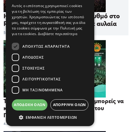
Αυτός ο ιστότοπος χρησιμοποιεί cookies
για τη βελτίωση της εμπειρίας των
Η Allwyn έδωσε τον δικό της ρυθμό στο
χρηστών. Χρησιμοποιώντας τον ιστότοπό
Release Athens 2026 που έριξε αυλαία
μας, παρέχετε τη συγκατάθεσή σας για όλα
τα cookies σύμφωνα με την Πολιτική μας
5.8.2026
για τα cookies.
Διαβάστε περισσότερα
ΑΠΟΛΎΤΩΣ ΑΠΑΡΑΊΤΗΤΑ
ΑΠΌΔΟΣΗΣ
ΣΤΌΧΕΥΣΗΣ
ΛΕΙΤΟΥΡΓΙΚΌΤΗΤΑΣ
ΜΗ ΤΑΞΙΝΟΜΗΜΈΝΑ
Το Lounge ήρθε στο Allwyn.gr και μπορείς να
ΑΠΟΔΟΧΉ ΌΛΩΝ
ΑΠΌΡΡΙΨΗ ΌΛΩΝ
κερδίσεις ένα εισιτήριο διαρκείας του
Παναθηναϊκού AKTOR
ΕΜΦΆΝΙΣΗ ΛΕΠΤΟΜΕΡΕΙΏΝ
4.8.2026
ΕΛΛΑΔΑ