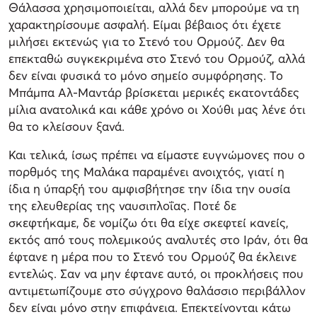
Θάλασσα χρησιμοποιείται, αλλά δεν μπορούμε να τη
χαρακτηρίσουμε ασφαλή. Είμαι βέβαιος ότι έχετε
μιλήσει εκτενώς για το Στενό του Ορμούζ. Δεν θα
επεκταθώ συγκεκριμένα στο Στενό του Ορμούζ, αλλά
δεν είναι φυσικά το μόνο σημείο συμφόρησης. Το
Μπάμπα Αλ-Μαντάρ βρίσκεται μερικές εκατοντάδες
μίλια ανατολικά και κάθε χρόνο οι Χούθι μας λένε ότι
θα το κλείσουν ξανά.
Και τελικά, ίσως πρέπει να είμαστε ευγνώμονες που ο
πορθμός της Μαλάκα παραμένει ανοιχτός, γιατί η
ίδια η ύπαρξή του αμφισβήτησε την ίδια την ουσία
της ελευθερίας της ναυσιπλοΐας. Ποτέ δε
σκεφτήκαμε, δε νομίζω ότι θα είχε σκεφτεί κανείς,
εκτός από τους πολεμικούς αναλυτές στο Ιράν, ότι θα
έφτανε η μέρα που το Στενό του Ορμούζ θα έκλεινε
εντελώς. Σαν να μην έφτανε αυτό, οι προκλήσεις που
αντιμετωπίζουμε στο σύγχρονο θαλάσσιο περιβάλλον
δεν είναι μόνο στην επιφάνεια. Επεκτείνονται κάτω