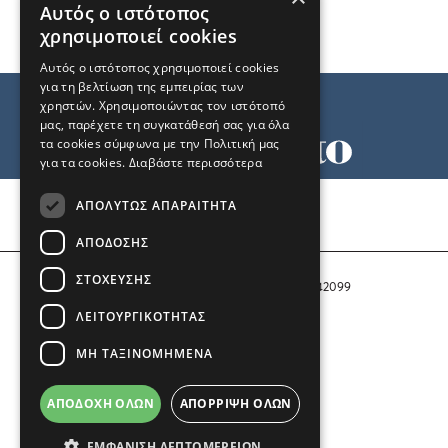
Αυτός ο ιστότοπος
χρησιμοποιεί cookies
Αυτός ο ιστότοπος χρησιμοποιεί cookies
για τη βελτίωση της εμπειρίας των
χρηστών. Χρησιμοποιώντας τον ιστότοπό
μας, παρέχετε τη συγκατάθεσή σας για όλα
τα cookies σύμφωνα με την Πολιτική μας
για τα cookies.
Διαβάστε περισσότερα
Όροι χρήσης
ΑΠΟΛΎΤΩΣ ΑΠΑΡΑΊΤΗΤΑ
Ταυτότητα
Επικοινωνία
ΑΠΌΔΟΣΗΣ
ΣΤΌΧΕΥΣΗΣ
Αριθμός Πιστοποίησης Μ.Η.Τ. 242099
ΛΕΙΤΟΥΡΓΙΚΌΤΗΤΑΣ
COPYRIGHT © 2026 Το Μανιφέστο
ΜΗ ΤΑΞΙΝΟΜΗΜΈΝΑ
Μέλος του
ΑΠΟΔΟΧΉ ΌΛΩΝ
ΑΠΌΡΡΙΨΗ ΌΛΩΝ
ΕΜΦΆΝΙΣΗ ΛΕΠΤΟΜΕΡΕΙΏΝ