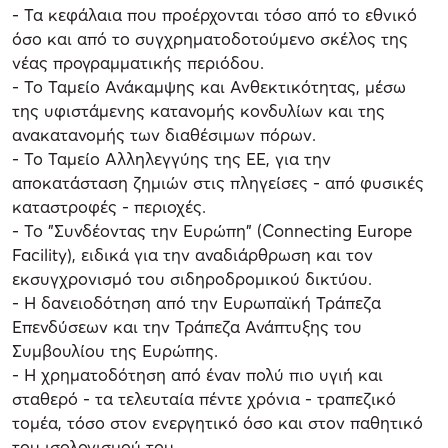
- Τα κεφάλαια που προέρχονται τόσο από το εθνικό
όσο και από το συγχρηματοδοτούμενο σκέλος της
νέας προγραμματικής περιόδου.
- Το Ταμείο Ανάκαμψης και Ανθεκτικότητας, μέσω
της υφιστάμενης κατανομής κονδυλίων και της
ανακατανομής των διαθέσιμων πόρων.
- Το Ταμείο Αλληλεγγύης της ΕΕ, για την
αποκατάσταση ζημιών στις πληγείσες - από φυσικές
καταστροφές - περιοχές.
- Το "Συνδέοντας την Ευρώπη" (Connecting Europe
Facility), ειδικά για την αναδιάρθρωση και τον
εκσυγχρονισμό του σιδηροδρομικού δικτύου.
- Η δανειοδότηση από την Ευρωπαϊκή Τράπεζα
Επενδύσεων και την Τράπεζα Ανάπτυξης του
Συμβουλίου της Ευρώπης.
- Η χρηματοδότηση από έναν πολύ πιο υγιή και
σταθερό - τα τελευταία πέντε χρόνια - τραπεζικό
τομέα, τόσο στον ενεργητικό όσο και στον παθητικό
του ισολογισμού του.