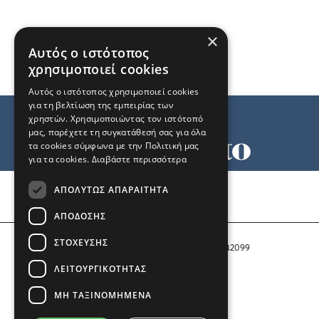
×
Αυτός ο ιστότοπος
χρησιμοποιεί cookies
Αυτός ο ιστότοπος χρησιμοποιεί cookies
για τη βελτίωση της εμπειρίας των
χρηστών. Χρησιμοποιώντας τον ιστότοπό
μας, παρέχετε τη συγκατάθεσή σας για όλα
τα cookies σύμφωνα με την Πολιτική μας
για τα cookies.
Διαβάστε περισσότερα
Όροι χρήσης
ΑΠΟΛΎΤΩΣ ΑΠΑΡΑΊΤΗΤΑ
Ταυτότητα
Επικοινωνία
ΑΠΌΔΟΣΗΣ
ΣΤΌΧΕΥΣΗΣ
Αριθμός Πιστοποίησης Μ.Η.Τ. 242099
ΛΕΙΤΟΥΡΓΙΚΌΤΗΤΑΣ
COPYRIGHT © 2026 Το Μανιφέστο
ΜΗ ΤΑΞΙΝΟΜΗΜΈΝΑ
Μέλος του