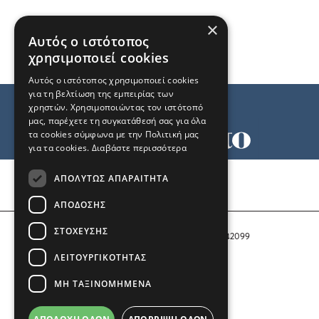
×
Αυτός ο ιστότοπος
χρησιμοποιεί cookies
Αυτός ο ιστότοπος χρησιμοποιεί cookies
για τη βελτίωση της εμπειρίας των
χρηστών. Χρησιμοποιώντας τον ιστότοπό
μας, παρέχετε τη συγκατάθεσή σας για όλα
τα cookies σύμφωνα με την Πολιτική μας
για τα cookies.
Διαβάστε περισσότερα
Όροι χρήσης
ΑΠΟΛΎΤΩΣ ΑΠΑΡΑΊΤΗΤΑ
Ταυτότητα
Επικοινωνία
ΑΠΌΔΟΣΗΣ
ΣΤΌΧΕΥΣΗΣ
Αριθμός Πιστοποίησης Μ.Η.Τ. 242099
ΛΕΙΤΟΥΡΓΙΚΌΤΗΤΑΣ
COPYRIGHT © 2026 Το Μανιφέστο
ΜΗ ΤΑΞΙΝΟΜΗΜΈΝΑ
Μέλος του