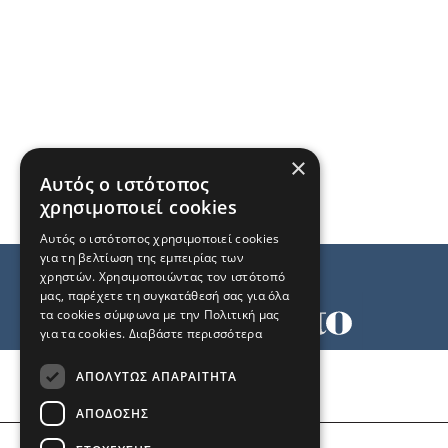
×
Αυτός ο ιστότοπος
χρησιμοποιεί cookies
Αυτός ο ιστότοπος χρησιμοποιεί cookies
για τη βελτίωση της εμπειρίας των
χρηστών. Χρησιμοποιώντας τον ιστότοπό
μας, παρέχετε τη συγκατάθεσή σας για όλα
τα cookies σύμφωνα με την Πολιτική μας
για τα cookies.
Διαβάστε περισσότερα
Όροι χρήσης
ΑΠΟΛΎΤΩΣ ΑΠΑΡΑΊΤΗΤΑ
Ταυτότητα
Επικοινωνία
ΑΠΌΔΟΣΗΣ