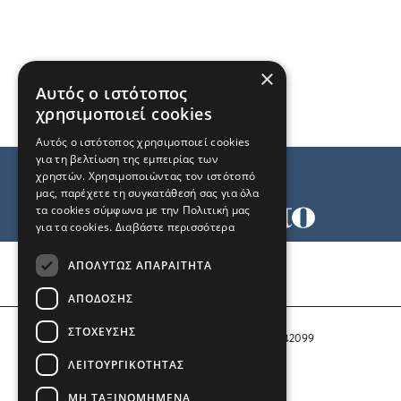
×
Αυτός ο ιστότοπος
χρησιμοποιεί cookies
Αυτός ο ιστότοπος χρησιμοποιεί cookies
για τη βελτίωση της εμπειρίας των
χρηστών. Χρησιμοποιώντας τον ιστότοπό
μας, παρέχετε τη συγκατάθεσή σας για όλα
τα cookies σύμφωνα με την Πολιτική μας
για τα cookies.
Διαβάστε περισσότερα
Όροι χρήσης
ΑΠΟΛΎΤΩΣ ΑΠΑΡΑΊΤΗΤΑ
Ταυτότητα
Επικοινωνία
ΑΠΌΔΟΣΗΣ
ΣΤΌΧΕΥΣΗΣ
Αριθμός Πιστοποίησης Μ.Η.Τ. 242099
ΛΕΙΤΟΥΡΓΙΚΌΤΗΤΑΣ
COPYRIGHT © 2026 Το Μανιφέστο
ΜΗ ΤΑΞΙΝΟΜΗΜΈΝΑ