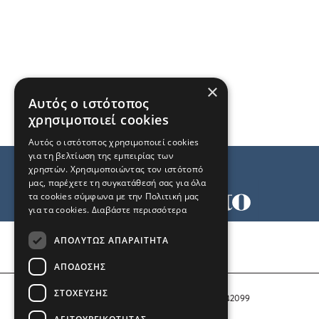
×
Αυτός ο ιστότοπος
χρησιμοποιεί cookies
Αυτός ο ιστότοπος χρησιμοποιεί cookies
για τη βελτίωση της εμπειρίας των
χρηστών. Χρησιμοποιώντας τον ιστότοπό
μας, παρέχετε τη συγκατάθεσή σας για όλα
τα cookies σύμφωνα με την Πολιτική μας
για τα cookies.
Διαβάστε περισσότερα
Όροι χρήσης
ΑΠΟΛΎΤΩΣ ΑΠΑΡΑΊΤΗΤΑ
Ταυτότητα
Επικοινωνία
ΑΠΌΔΟΣΗΣ
ΣΤΌΧΕΥΣΗΣ
Αριθμός Πιστοποίησης Μ.Η.Τ. 242099