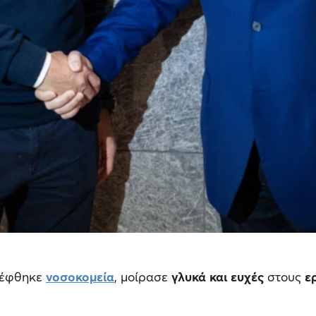
κέφθηκε
νοσοκομεία
, μοίρασε
γλυκά και ευχές
στους
ε