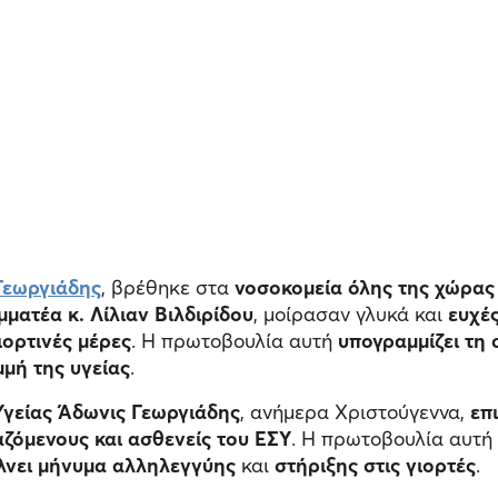
Γεωργιάδης
, βρέθηκε στα
νοσοκομεία όλης της χώρας 
μματέα κ. Λίλιαν Βιλδιρίδου
, μοίρασαν γλυκά και
ευχέ
ιορτινές μέρες
. Η πρωτοβουλία αυτή
υπογραμμίζει τη
μή της υγείας
.
Υγείας Άδωνις Γεωργιάδης
, ανήμερα Χριστούγεννα,
επ
αζόμενους και ασθενείς του ΕΣΥ
. Η πρωτοβουλία αυτή
λνει μήνυμα αλληλεγγύης
και
στήριξης στις γιορτές
.